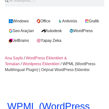
Windows
Office
Antivirüs
Grafik
Seo Araçları
Autodesk
WordPress
JetBrains
Yapay Zeka
Ana Sayfa
/
WordPress Eklentileri &
Temaları
/
Wordpress Eklentileri
/ WPML (WordPress
Multilingual Plugin) | Orijinal WordPress Eklentisi
WPML (WordPress