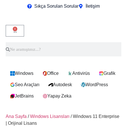
Sıkça Sorulan Sorular
İletişim
0
Windows
Office
Antivirüs
Grafik
Seo Araçları
Autodesk
WordPress
JetBrains
Yapay Zeka
Ana Sayfa
/
Windows Lisansları
/ Windows 11 Enterprise
| Orijinal Lisans