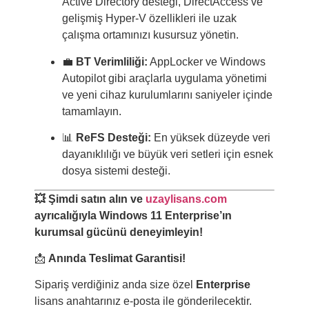
Active Directory desteği, DirectAccess ve
gelişmiş Hyper-V özellikleri ile uzak
çalışma ortamınızı kusursuz yönetin.
💼
BT Verimliliği:
AppLocker ve Windows
Autopilot gibi araçlarla uygulama yönetimi
ve yeni cihaz kurulumlarını saniyeler içinde
tamamlayın.
📊
ReFS Desteği:
En yüksek düzeyde veri
dayanıklılığı ve büyük veri setleri için esnek
dosya sistemi desteği.
💥 Şimdi satın alın ve
uzaylisans.com
ayrıcalığıyla Windows 11 Enterprise’ın
kurumsal gücünü deneyimleyin!
📩
Anında Teslimat Garantisi!
Sipariş verdiğiniz anda size özel
Enterprise
lisans anahtarınız e-posta ile gönderilecektir.