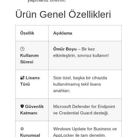
Ürün Genel Özellikleri
Özellik
Açıklama
🕒
Ömür Boyu
– Bir kez
Kullanım
etkinleştirin, sınırsız kullanın!
Süresi
🔐
Lisans
Size özel, başka bir cihazda
Türü
kullanılmamış tekil lisans
anahtarı.
🛡️
Güvenlik
Microsoft Defender for Endpoint
Katmanı
ve Credential Guard desteği.
⚙️
Windows Update for Business ve
Kurumsal
AppLocker ile tam denetim.